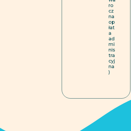
ro
cz
na
op
łat
a
ad
mi
nis
tra
cyj
na
)