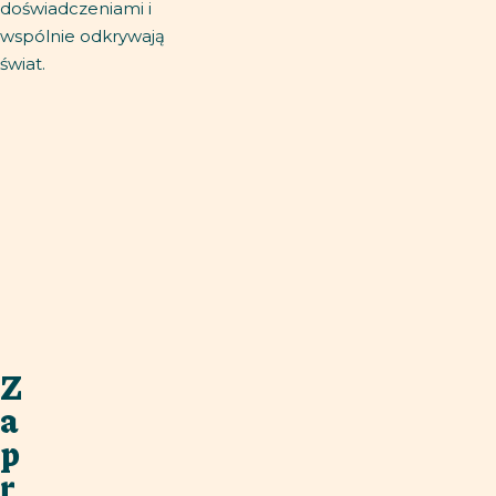
doświadczeniami i
wspólnie odkrywają
świat.
Z
a
p
r